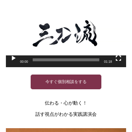
動
画
プ
レ
ー
ヤ
ー
00:00
01:18
今すぐ個別相談をする
伝わる・心が動く！
話す視点がわかる実践講演会