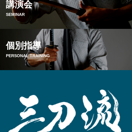
講演会
利用します。その他の目的に利用することはあ
りません。
SEMINAR
上記の利用目的を変更する場合には、その内容
をご本人に対し、原則として書面等によりご通
個別指導
知し、またはホームページへの掲載などの方法
PERSONAL TRAINING
により公表します。
3．個人データの安全管理措置
株式会社三刀流は、取り扱う個人データの漏え
い、滅失またはき損の防止その他の個人データ
の安全管理のため、安全管理に関する取扱規程
等の整備および実施体制の整備等、十分なセキ
ュリティ対策を講じるとともに、利用目的の達