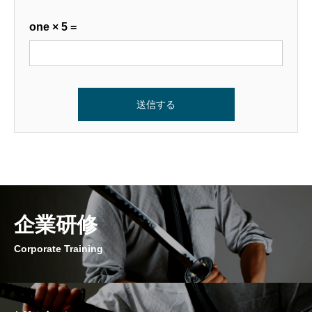
た、個人情報の取り扱いに関する苦情・相談に
one × 5 =
迅速に対応し、株式会社三刀流の個人情報の取
り扱いおよび安全管理に係る適切な措置につい
ては、適宜見直し、改善いたします。
1．個人情報の取得
株式会社三刀流は、業務上必要な範囲内で、か
つ、適法で公正な手段により個人情報を取得し
ます。
企業研修
2．個人情報の利用目的
Corporate Training
株式会社三刀流は、取得した個人情報を各社の
商品・サービスのご提供のために必要な範囲で